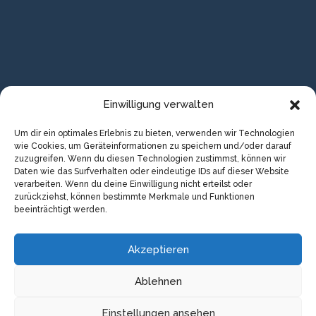
Einwilligung verwalten
Um dir ein optimales Erlebnis zu bieten, verwenden wir Technologien
wie Cookies, um Geräteinformationen zu speichern und/oder darauf
zuzugreifen. Wenn du diesen Technologien zustimmst, können wir
Daten wie das Surfverhalten oder eindeutige IDs auf dieser Website
Adresse

verarbeiten. Wenn du deine Einwilligung nicht erteilst oder
zurückziehst, können bestimmte Merkmale und Funktionen
Kaiserstraße 10 a |
Halle IV
beeinträchtigt werden.
49809 Lingen (Ems)
Akzeptieren
Telefon

(0591) 966 205 11
Ablehnen
E-Mail

Einstellungen ansehen